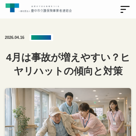
2026.04.16
ブログ記事
4月は事故が増えやすい？ヒ
ヤリハットの傾向と対策
トップ
わたしたちについて
連絡会員とは(事業者・法人向け)
未来創造支援事業コンテンツ一覧
リアルハブイベントとは
イベント情報
お知らせ・活動報告