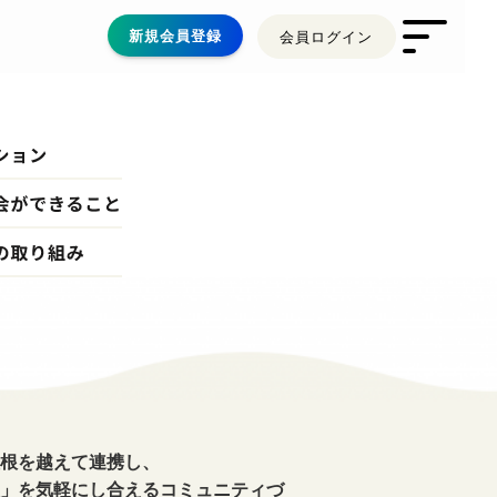
新規会員登録
会員ログイン
トップ
わたしたちについて
連絡会員とは(事業者・法人向け)
未来創造支援事業コンテンツ一覧
リアルハブイベントとは
イベント情報
根を越えて連携し、
お知らせ・活動報告
」を気軽にし合えるコミュニティづ