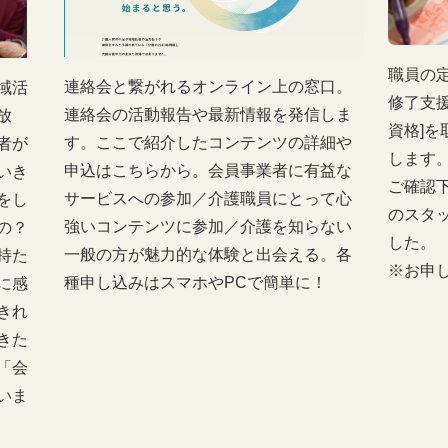
職員の
連絡会と繋がれるオンライン上の窓口。
域活
修了支
連絡会の活動報告や最新情報を発信しま
放
資格]
す。ここで紹介したコンテンツの詳細や
者が
します
申込はこちらから。会員事業者に有益な
いき
ご確認下
サービスへの参加／介護職員にとって心
をし
のスタ
強いコンテンツに参加／介護を知らない
の？
した。
一般の方が魅力的な体験と出会える。各
持た
※お申
種申し込みはスマホやPCで簡単に！
に感
きれ
きた
「会
いま