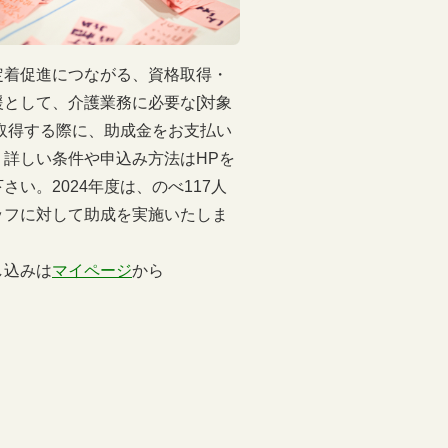
定着促進につながる、資格取得・
医療介護分野のスペシャ
援として、介護業務に必要な[対象
んによる講座。数々の実
を取得する際に、助成金をお支払い
査結果を学術的な論点か
。詳しい条件や申込み方法はHPを
性」「経営理念」「マー
さい。2024年度は、のべ117人
どをポイントとし、ワー
ッフに対して助成を実施いたしま
ントを高め、より良い職
び、経営および選ばれる
し込みは
マイページ
から
ます。3回連続での講座
※お申し込みは
マイペー